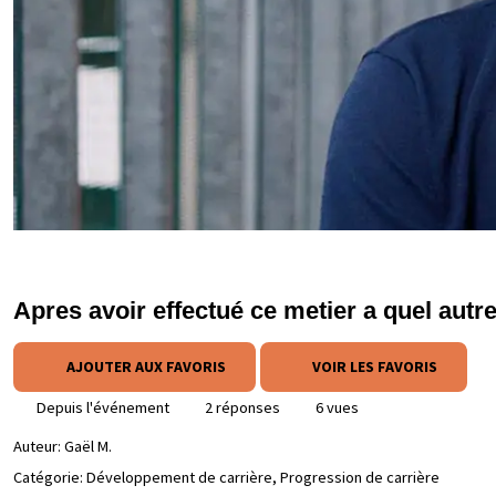
Apres avoir effectué ce metier a quel autr
AJOUTER AUX FAVORIS
VOIR LES FAVORIS
Depuis l'événement
2 réponses
6 vues
Auteur:
Gaël M.
Catégorie: Développement de carrière, Progression de carrière