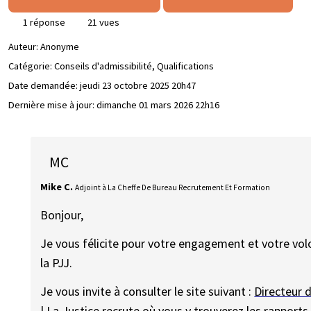
1 réponse
21 vues
Auteur:
Anonyme
Catégorie: Conseils d'admissibilité, Qualifications
Date demandée:
jeudi 23 octobre 2025 20h47
Dernière mise à jour:
dimanche 01 mars 2026 22h16
MC
Mike C.
Adjoint à La Cheffe De Bureau Recrutement Et Formation
Bonjour,
Je vous félicite pour votre engagement et votre vol
la PJJ.
Je vous invite à consulter le site suivant :
Directeur d
| La Justice recrute
où vous y trouverez les rapports 