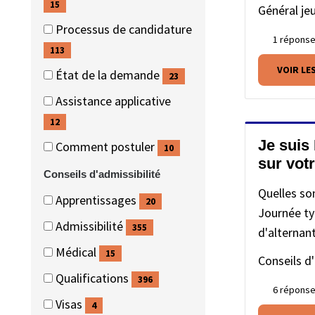
(15
15
Général
je
éléments)
Processus de candidature
1 répons
(113
113
éléments)
VOIR LE
État de la demande
23
(23
Assistance applicative
éléments)
(12
12
éléments)
Je suis
Comment postuler
10
sur votr
(10
Conseils d'admissibilité
éléments)
Quelles son
Conseils
Conseils
Apprentissages
20
Journée typ
d'admissibilité
d'admissibilité
(20
Admissibilité
355
d'alternan
éléments)
(355
Médical
15
Conseils d'
éléments)
(15
Qualifications
396
éléments)
6 répons
(396
Visas
4