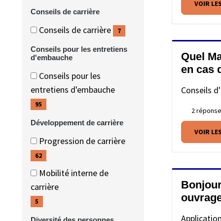
éléments)
VOIR LE
(4
Conseils de carrière
éléments)
Conseils
Conseils
Conseils de carrière
7
de
de
(7
Conseils pour les entretiens
carrière
Quel Ma
carrière
éléments)
d'embauche
en cas 
Conseils
Conseils
Conseils pour les
pour
pour
(95
entretiens d'embauche
Conseils d'
les
les
éléments)
95
2 répons
entretiens
entretiens
Développement de carrière
d'embauche
d'embauche
VOIR LE
Développement
Développement
Progression de carrière
de
de
(62
62
carrière
carrière
éléments)
Mobilité interne de
Bonjour
(5
carrière
ouvrage
éléments)
5
Applicatio
Diversité des personnes