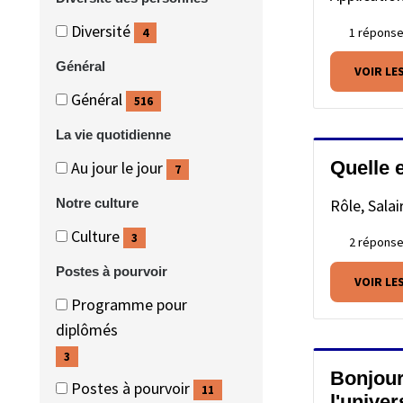
Diversité
Diversité
Diversité
1 répons
4
des
des
(4
Général
VOIR LE
personnes
personnes
éléments)
Général
Général
Général
516
(516
La vie quotidienne
éléments)
La
Quelle 
La
Au jour le jour
7
vie
vie
(7
Rôle, Salai
Notre culture
quotidienne
quotidienne
éléments)
Notre
Notre
Culture
3
2 répons
culture
culture
(3
Postes à pourvoir
VOIR LE
éléments)
Postes
Postes
Programme pour
à
à
(3
diplômés
pourvoir
pourvoir
éléments)
3
Bonjour,
Postes à pourvoir
11
l'univer