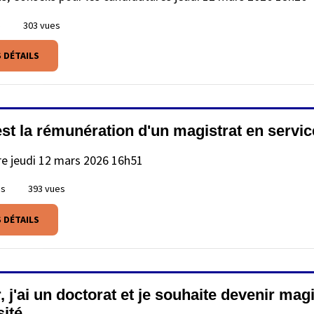
e
303 vues
S DÉTAILS
est la rémunération d'un magistrat en servic
re
jeudi 12 mars 2026 16h51
es
393 vues
S DÉTAILS
 j'ai un doctorat et je souhaite devenir mag
sité.