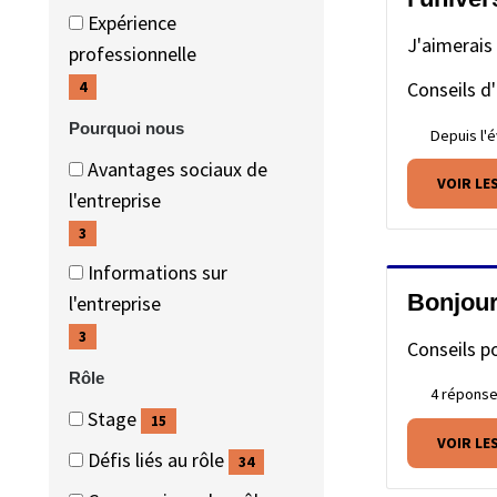
(11
Expérience
éléments)
J'aimerais 
(4
professionnelle
éléments)
Conseils d'
4
Pourquoi nous
Depuis l'
Pourquoi
Pourquoi
Avantages sociaux de
VOIR LE
nous
nous
(3
l'entreprise
éléments)
3
Informations sur
Bonjour
(3
l'entreprise
éléments)
3
Conseils p
Rôle
4 répons
Rôle
Rôle
Stage
15
VOIR LE
(15
Défis liés au rôle
34
éléments)
(34