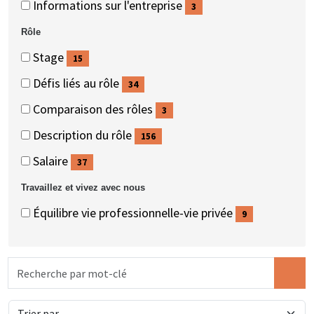
Informations sur l'entreprise
3
éléments)
(3
Rôle
éléments)
Rôle
Rôle
Stage
15
(15
Défis liés au rôle
34
éléments)
(34
Comparaison des rôles
3
éléments)
(3
Description du rôle
156
éléments)
(156
Salaire
37
éléments)
(37
Travaillez et vivez avec nous
éléments)
Travaillez
Travaillez
Équilibre vie professionnelle-vie privée
9
et
et
(9
vivez
vivez
éléments)
Recherche
avec
avec
par
nous
nous
mot-