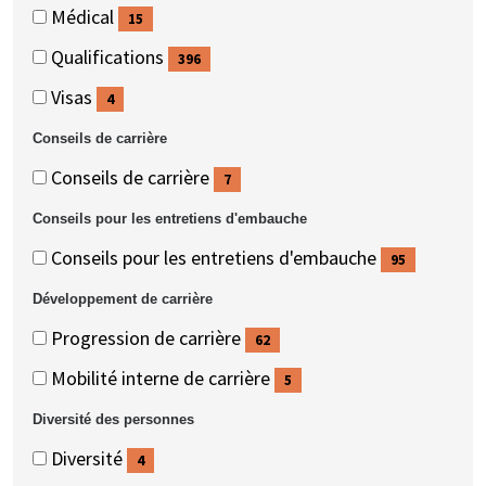
(355
Médical
15
éléments)
(15
Qualifications
396
éléments)
(396
Visas
4
éléments)
(4
Conseils de carrière
éléments)
Conseils
Conseils
Conseils de carrière
7
de
de
(7
Conseils pour les entretiens d'embauche
carrière
carrière
éléments)
Conseils
Conseils
Conseils pour les entretiens d'embauche
95
pour
pour
(95
Développement de carrière
les
les
éléments)
Développement
Développement
Progression de carrière
62
entretiens
entretiens
de
de
(62
d'embauche
d'embauche
Mobilité interne de carrière
5
carrière
carrière
éléments)
(5
Diversité des personnes
éléments)
Diversité
Diversité
Diversité
4