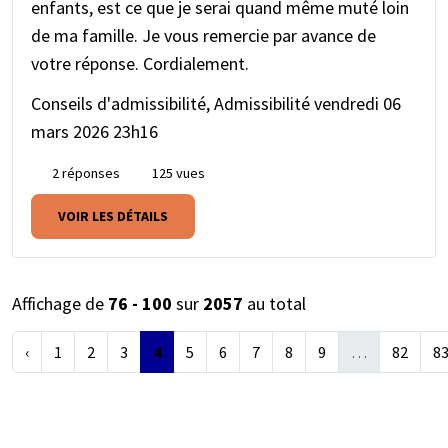
enfants, est ce que je serai quand même muté loin
de ma famille. Je vous remercie par avance de
votre réponse. Cordialement.
Conseils d'admissibilité, Admissibilité
vendredi 06
mars 2026 23h16
2 réponses
125 vues
VOIR LES DÉTAILS
Affichage de
76 - 100
sur
2057
au total
‹
1
2
3
4
5
6
7
8
9
…
82
8