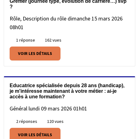
Greffier (journée type, évolution de carrière…) svp
?
Rôle, Description du rôle
dimanche 15 mars 2026
08h01
1 réponse
162 vues
VOIR LES DÉTAILS
Educatrice spécialisée depuis 28 ans (handicap),
je m'intéresse maintenant à votre métier : ai-je
accès à une formation?
Général
lundi 09 mars 2026 01h01
2 réponses
120 vues
VOIR LES DÉTAILS