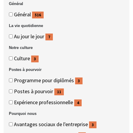
des
des
(4
Général
personnes
personnes
éléments)
Général
Général
Général
516
(516
La vie quotidienne
éléments)
La
La
Au jour le jour
7
vie
vie
(7
Notre culture
quotidienne
quotidienne
éléments)
Notre
Notre
Culture
3
culture
culture
(3
Postes à pourvoir
éléments)
Postes
Postes
Programme pour diplômés
3
à
à
(3
Postes à pourvoir
11
pourvoir
pourvoir
éléments)
(11
Expérience professionnelle
4
éléments)
(4
Pourquoi nous
éléments)
Pourquoi
Pourquoi
Avantages sociaux de l'entreprise
3
nous
nous
(3