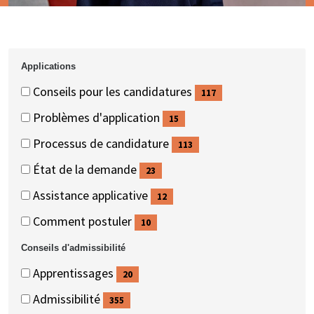
Applications
Applications
Applications
Conseils pour les candidatures
117
(117
Problèmes d'application
15
éléments)
(15
Processus de candidature
113
éléments)
(113
État de la demande
23
éléments)
(23
Assistance applicative
12
éléments)
(12
Comment postuler
10
éléments)
(10
Conseils d'admissibilité
éléments)
Conseils
Conseils
Apprentissages
20
d'admissibilité
d'admissibilité
(20
Admissibilité
355
éléments)