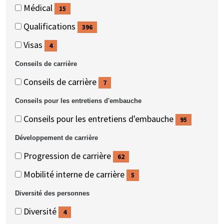
(355
Médical
15
éléments)
(15
Qualifications
396
éléments)
(396
Visas
4
éléments)
(4
Conseils de carrière
éléments)
Conseils
Conseils
Conseils de carrière
7
de
de
(7
Conseils pour les entretiens d'embauche
carrière
carrière
éléments)
Conseils
Conseils
Conseils pour les entretiens d'embauche
95
pour
pour
(95
Développement de carrière
les
les
éléments)
Développement
Développement
Progression de carrière
62
entretiens
entretiens
de
de
(62
d'embauche
d'embauche
Mobilité interne de carrière
5
carrière
carrière
éléments)
(5
Diversité des personnes
éléments)
Diversité
Diversité
Diversité
4