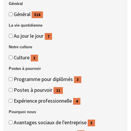
des
des
(4
Général
personnes
personnes
éléments)
Général
Général
Général
516
(516
La vie quotidienne
éléments)
La
La
Au jour le jour
7
vie
vie
(7
Notre culture
quotidienne
quotidienne
éléments)
Notre
Notre
Culture
3
culture
culture
(3
Postes à pourvoir
éléments)
Postes
Postes
Programme pour diplômés
3
à
à
(3
Postes à pourvoir
11
pourvoir
pourvoir
éléments)
(11
Expérience professionnelle
4
éléments)
(4
Pourquoi nous
éléments)
Pourquoi
Pourquoi
Avantages sociaux de l'entreprise
3
nous
nous
(3