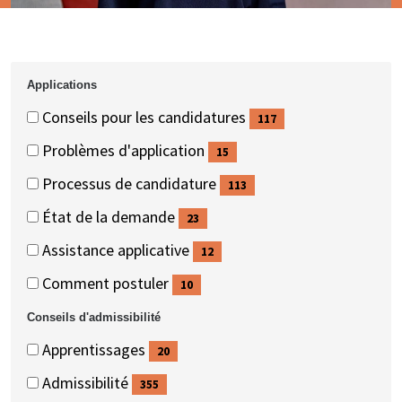
Applications
Applications
Applications
Conseils pour les candidatures
117
(117
Problèmes d'application
15
éléments)
(15
Processus de candidature
113
éléments)
(113
État de la demande
23
éléments)
(23
Assistance applicative
12
éléments)
(12
Comment postuler
10
éléments)
(10
Conseils d'admissibilité
éléments)
Conseils
Conseils
Apprentissages
20
d'admissibilité
d'admissibilité
(20
Admissibilité
355
éléments)