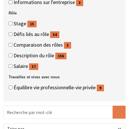
Informations sur l'entreprise
3
éléments)
(3
Rôle
éléments)
Rôle
Rôle
Stage
15
(15
Défis liés au rôle
34
éléments)
(34
Comparaison des rôles
3
éléments)
(3
Description du rôle
156
éléments)
(156
Salaire
37
éléments)
(37
Travaillez et vivez avec nous
éléments)
Travaillez
Travaillez
Équilibre vie professionnelle-vie privée
9
et
et
(9
vivez
vivez
éléments)
Recherche
avec
avec
par
nous
nous
mot-