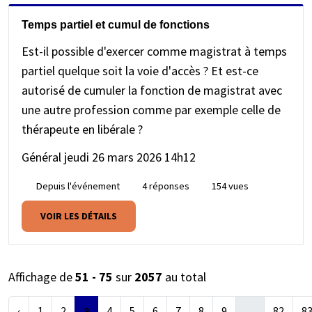
Temps partiel et cumul de fonctions
Est-il possible d'exercer comme magistrat à temps
partiel quelque soit la voie d'accès ? Et est-ce
autorisé de cumuler la fonction de magistrat avec
une autre profession comme par exemple celle de
thérapeute en libérale ?
Général
jeudi 26 mars 2026 14h12
Depuis l'événement
4 réponses
154 vues
VOIR LES DÉTAILS
Affichage de
51 - 75
sur
2057
au total
‹
1
2
3
4
5
6
7
8
9
…
82
8